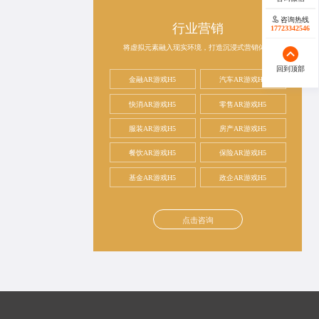
咨询热线
行业营销
17723342546
将虚拟元素融入现实环境，打造沉浸式营销体验
回到顶部
金融AR游戏H5
汽车AR游戏H5
快消AR游戏H5
零售AR游戏H5
服装AR游戏H5
房产AR游戏H5
餐饮AR游戏H5
保险AR游戏H5
基金AR游戏H5
政企AR游戏H5
点击咨询