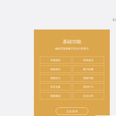
不
基础功能
确保页面能够正常运行和展示
页面跳转
表单提交
海报保存
图片轮播
地图定位
搜索功能
语言切换
签到打卡
视频播放
社交分享
点击咨询