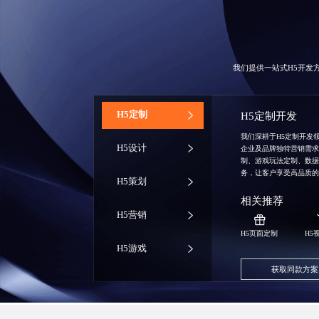
我们提供一站式H5开发
‌H5定制
H5定制开发
我们深耕于H5定制开发
H5设计
企业及品牌独特营销需
制、游戏玩法定制、数
务，让客户享受高品质
H5策划
相关推荐
H5营销
H5页面定制
H5
H5游戏
获取同款方案