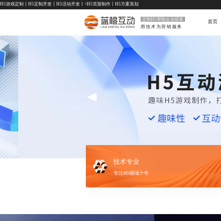
H5游戏定制
丨
H5定制开发
丨
H5活动开发
丨<
H5页面制作
丨
H5方案策划
定制H5帮助企业获客
首页
用技术为营销服务
技术专业
专注H5领域十年