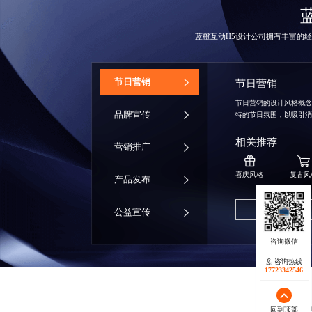
蓝橙互动
H5设计公司
拥有丰富的经
‌节日营销
节日营销
节日营销的设计风格概
品牌宣传
特的节日氛围，以吸引
相关推荐
营销推广
喜庆风格
复古风
产品发布
获取同款方案
公益宣传
咨询热线
17723342546
回到顶部