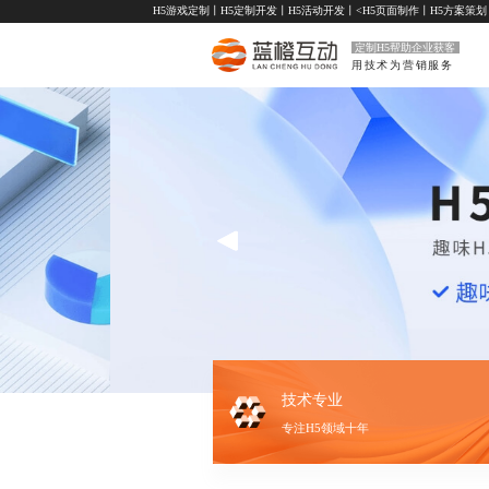
H5游戏定制
丨
H5定制开发
丨
H5活动开发
丨<
H5页面制作
丨
H5方案策划
定制H5帮助企业获客
用技术为营销服务
技术专业
专注H5领域十年