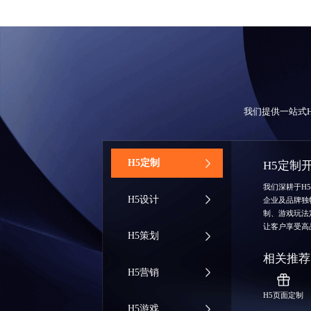
我们提供一站式
‌H5定制
H5定制
我们深耕于H
H5设计
企业及品牌独
制、游戏玩法
让客户享受高
H5策划
相关推荐
H5营销
H5页面定制
H5游戏