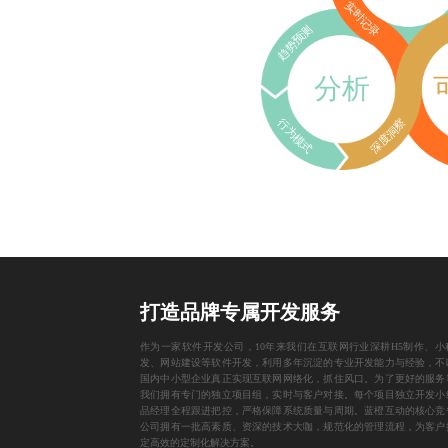
实时记录
趋势预测
分析
行为模式
深度洞察
打造品牌专属开发服务
作为一家
软件开发公司
，10年来我们在互联网行业深耕
H5制作
、
小
发
、
网站建设
等软件开发，利用多年沉淀的专业开发能力与经验，不
国内中小型企业真正实现互联网网络化，抓住风口。为了更好的服务
我们拥有专门的独立项目组，实时与客户对接。每个项目独立开发小
品经理全程跟进把控，严格保障系统质量与周期。蓝橙互动的核心竞
公司拥有一批高素质、资深的技术大咖，规范化的管理流程，为客户
定高效的定制化解决方案。