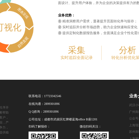
面设计、提升用户体验，并为企业的决策提供有力的
图表呈现
业务优势：
精准洞察用户需求，显著提升页面转化率与留存；
可视化
实时追踪并分析市场趋势，助力企业快速响应变化
提供定制化数据报告服务，全面满足企业个性化需
趋势直观
采集
分析
实时追踪全面记录
转化分析优化
业务
联系电话：
17723342546
在线沟通：
2899301896
武汉小
程序开
Q Q咨询：
2899301896
广州商
断帮助
客户，
公众号
公司住址：成都市武侯区红牌楼蓝海office B座1201
组，产
上海现
扫码了解报价：
微信扫码关注：
争力，
苏州商
提供稳
上海网