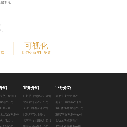
数据支持。
；
求。
可视化
策略
动态更新实时决策
介绍
业务介绍
业务介绍
程序开发制作
广州节日海报设计公司
成都专业网站建设
城制作公司
北京表情包设计公司
南京3D体感游戏开发
开发公司
天津IP周边设计公司
重庆体感游戏制作公司
场互动游戏制作
武汉PPT设计美化
重庆VR游戏制作公司
城开发公司
北京高端长图设计公司
现场互动游戏制作
站定制公司
重庆吉祥物设计公司
天津小程序开发公司