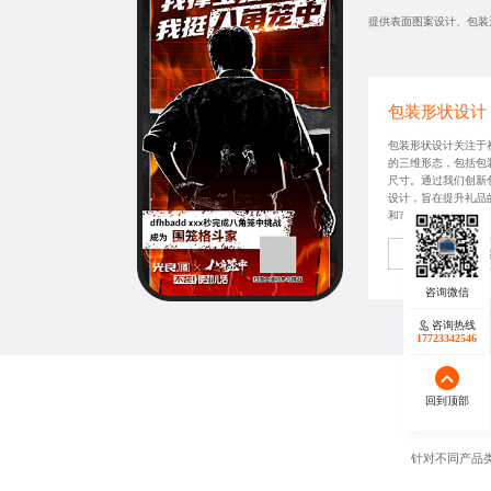
提供表面图案设计、包装
包装形状设计
包装形状设计关注于
的三维形态，包括包
尺寸。通过我们创新
设计，旨在提升礼品
和市场竞争力。
获取同款方
咨询热线
17723342546
回到顶部
针对不同产品