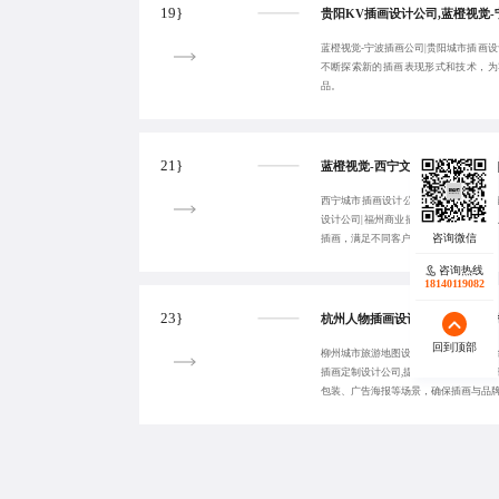
19}
蓝橙视觉-宁波插画公司|贵阳城市插画设
不断探索新的插画表现形式和技术，为
品。
21}
西宁城市插画设计公司|蓝橙视觉-郑州
设计公司|福州商业插画设计,擅长绘制
插画，满足不同客户的需求。
咨询热线
18140119082
23}
回到顶部
柳州城市旅游地图设计|蓝橙视觉-三亚手
插画定制设计公司,提供从概念到成品的
包装、广告海报等场景，确保插画与品